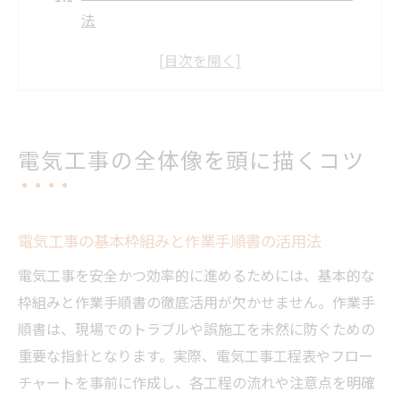
法
電気工事の流れを整理しやすくする全体把
握術
新築電気工事の流れをイメージで捉えるポ
イント
電気工事の全体像を頭に描くコツ
電気工事内容を明確化するコツと現場判断
力
電気工事をどこから進めるか迷わない思考
電気工事の基本枠組みと作業手順書の活用法
法
電気工事を安全かつ効率的に進めるためには、基本的な
フローチャートで理解する電気工事の流れ
枠組みと作業手順書の徹底活用が欠かせません。作業手
電気工事フローチャートで全工程を視覚化
順書は、現場でのトラブルや誤施工を未然に防ぐための
する方法
重要な指針となります。実際、電気工事工程表やフロー
電気工事の流れを分解し理解度を高めるコ
チャートを事前に作成し、各工程の流れや注意点を明確
ツ