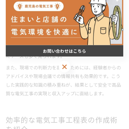
可欠となります。
手戻りを防ぐための具体策としては、作業前の現地調査
による配線ルートや他業種との干渉ポイントの把握、工
程ごとのチェックリスト運用、そして作業完了ごとの品
質確認が挙げられます。失敗例として、配線ルートの見
落としや他工種との調整不足が後工程での手直しを招い
お問い合わせはこちら
たケースも多く見られます。
お問い合わせはこちら
また、現場での判断力を高めるためには、経験者からの
アドバイスや現場会議での情報共有も効果的です。こう
した実践的な知識の積み重ねが、結果として安全で高品
質な電気工事の実現と収入アップに直結します。
効率的な電気工事工程表の作成術