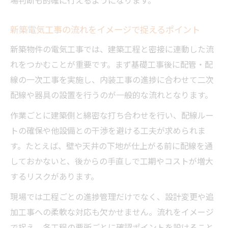
電気工事の品質確保と禁止事項の本質を考
える
新築電気工事の流れをイメージで捉えるポイント
ねじり接続禁止が電気工事の流れに与える
新築物件の電気工事では、建築工程と密接に連動した流
影響
れをつかむことが重要です。まず基礎工事後に配管・配
現場で守るべき電気工事安全基準と判断力
線の一次工事を実施し、内装工事の進捗に合わせて二次
将来性ある電気工事士のキャリアと工事枠組み
配線や器具の設置を行うのが一般的な流れとなります。
電気工事士として将来性を高める枠組み理
作業ごとに建築側と綿密な打ち合わせを行い、配線ルー
解
トの確保や他設備との干渉を避ける工夫が求められま
電気工事の流れがキャリアに及ぼす影響を
す。たとえば、壁や天井の下地が仕上がる前に配線を通
解説
しておかないと、後からの手直しで工期やコストが増大
電気工事士は勝ち組か？現場経験から考察
するリスクがあります。
電気工事枠組みと一人親方の働き方の関係
現場では工程ごとの進捗管理だけでなく、設計変更や追
性
加工事への柔軟な対応も欠かせません。流れをイメージ
電気工事資格と実務経験が収入に直結する
で捉え、各工程の要所ごとに確認ポイントを設けること