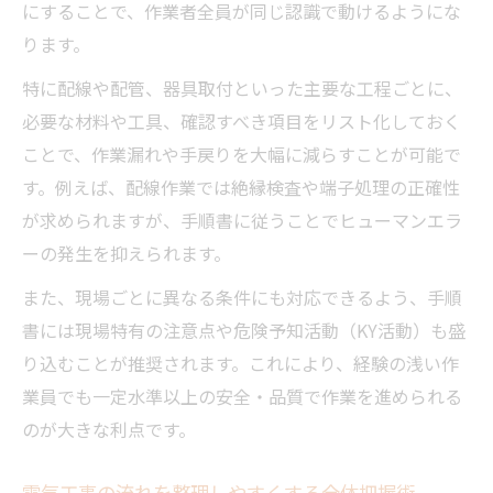
にすることで、作業者全員が同じ認識で動けるようにな
新築マンション電気工事の流れを図解で把
ります。
握
特に配線や配管、器具取付といった主要な工程ごとに、
電気工事手順書例を使った工程管理の基本
必要な材料や工具、確認すべき項目をリスト化しておく
効率的な電気工事フローで手戻りを防ぐ秘
ことで、作業漏れや手戻りを大幅に減らすことが可能で
訣
す。例えば、配線作業では絶縁検査や端子処理の正確性
効率的な電気工事工程表の作成術を紹介
が求められますが、手順書に従うことでヒューマンエラ
電気工事工程表を活用した段取りの最適化
ーの発生を抑えられます。
作業手順書例で電気工事工程を整理する方
また、現場ごとに異なる条件にも対応できるよう、手順
法
書には現場特有の注意点や危険予知活動（KY活動）も盛
電気工事の流れを工程表で可視化するメリ
り込むことが推奨されます。これにより、経験の浅い作
ット
業員でも一定水準以上の安全・品質で作業を進められる
新築現場で電気工事工程表を活かす実践知
のが大きな利点です。
識
電気工事の流れを整理しやすくする全体把握術
電気工事内容ごとに工程管理を精度アップ