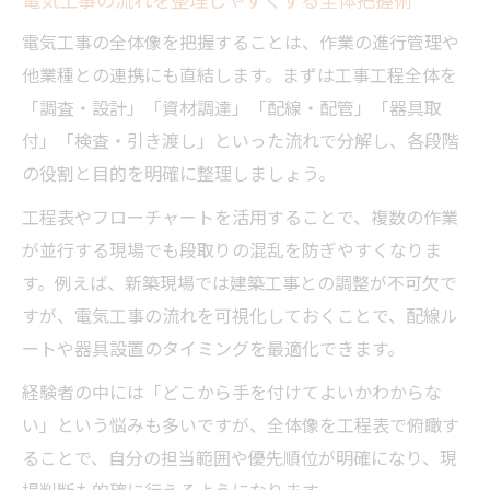
現場判断力が光る電気工事の進め方
電気工事の全体像を把握することは、作業の進行管理や
他業種との連携にも直結します。まずは工事工程全体を
電気工事の現場判断でミスや事故を防ぐ要
「調査・設計」「資材調達」「配線・配管」「器具取
点
付」「検査・引き渡し」といった流れで分解し、各段階
電気工事フローチャートで判断基準を明確
の役割と目的を明確に整理しましょう。
化
電気工事の進め方と作業手順書の併用術
工程表やフローチャートを活用することで、複数の作業
が並行する現場でも段取りの混乱を防ぎやすくなりま
新築電気工事の流れを現場でどう活かすか
す。例えば、新築現場では建築工事との調整が不可欠で
電気工事内容別の判断ポイントと効率化術
すが、電気工事の流れを可視化しておくことで、配線ル
なぜねじり接続は禁止されるのか徹底解説
ートや器具設置のタイミングを最適化できます。
電気工事でねじり接続が禁止される理由を
経験者の中には「どこから手を付けてよいかわからな
解説
い」という悩みも多いですが、全体像を工程表で俯瞰す
なぜ電気工事で安全性が問われるのか背景
ることで、自分の担当範囲や優先順位が明確になり、現
を知る
場判断も的確に行えるようになります。