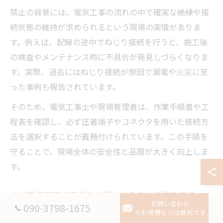
禁止の背景には、電気工事の流れの中で確実な絶縁や接
続状態の維持が求められるという現場の実情がありま
す。例えば、配線の途中でねじり接続を行うと、施工後
の検査やメンテナンス時に不具合が発見しづらくなりま
す。実際、過去にはねじり接続が原因で漏電や火災に至
った事例も報告されています。
そのため、電気工事士や現場管理者は、作業手順書や工
程表を確認し、必ず圧着端子やコネクタを用いた接続方
法を選択することが義務付けられています。この手順を
守ることで、現場全体の安全性と品質が大きく向上しま
す。
なぜ電気工事で安全性が問われるのか背景を知る
お問い合わせ
090-3798-1675
※お見積もりは無料です
電気工事で安全性が強く求められるのは、感電や火災と