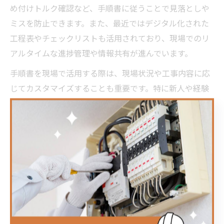
め付けトルク確認など、手順書に従うことで見落としや
ミスを防止できます。また、最近ではデジタル化された
工程表やチェックリストも活用されており、現場でのリ
アルタイムな進捗管理や情報共有が進んでいます。
手順書を現場で活用する際は、現場状況や工事内容に応
じてカスタマイズすることも重要です。特に新人や経験
の浅い作業者には、手順書例による反復学習や先輩の指
導と併用することで、早期のスキルアップが期待できま
す。
効率的な電気工事フローで手戻りを防ぐ秘訣
電気工事の現場で最も避けたいのが、手戻りややり直し
による時間とコストのロスです。効率的なフローを実現
するためには、事前の工程計画と現場判断の的確さが不