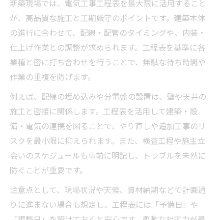
新築現場では、電気工事工程表を最大限に活用すること
が、高品質な施工と工期厳守のポイントです。建築本体
の進行に合わせて、配線・配管のタイミングや、内装・
仕上げ作業との調整が求められます。工程表を基準に各
業種と密に打ち合わせを行うことで、無駄な待ち時間や
作業の重複を防げます。
例えば、配線の埋め込みや分電盤の設置は、壁や天井の
施工と密接に関係します。工程表を活用して建築・設
備・電気の連携を図ることで、やり直しや追加工事のリ
スクを最小限に抑えられます。また、検査工程や施主立
会いのスケジュールも事前に明記し、トラブルを未然に
防ぐことが重要です。
注意点として、現場状況や天候、資材納期などで計画通
りに進まない場合も想定し、工程表には「予備日」や
「調整日」を設けておくと安心です。柔軟な対応力が最