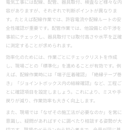
電気工事には配線、配管、器具取付、検査など様々な内
容がありますが、それぞれで判断ポイントが異なりま
す。たとえば配線作業では、許容電流や配線ルートの安
全性確認が重要です。配管作業では、他設備との干渉を
事前にチェックし、器具取付では取付高さや水平を正確
に測定することが求められます。
効率化のためには、作業ごとにチェックリストを作成
し、現場ごとの「標準化」を進めることが有効です。例
えば、配線作業時には「端子圧着確認」「絶縁テープ巻
き」「ジョイントボックス内の結線確認」など、工程ご
とに確認項目を設定しましょう。これにより、ミスや手
戻りが減り、作業効率も大きく向上します。
また、現場では「なぜその施工法が必要なのか」を常に
意識し、疑問があればすぐに調べたり相談する姿勢が大
切です。現場のベテランから初心者まで、全員が同じ基