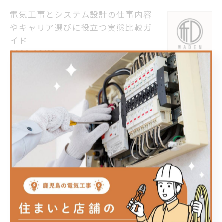
電気工事とシステム設計の仕事内容
やキャリア選びに役立つ実態比較ガ
イド
2026/06/28
電気工事の手順を鹿児島県薩摩郡さ
つま町で実務レベルで理解するため
の流れ徹底ガイド
2026/06/21
電気工事の感想から分かる仕事のや
りがいや安全対策の実体験と志望動
機を深掘り
2026/06/14
電気工事の準備を出水市で確実に進