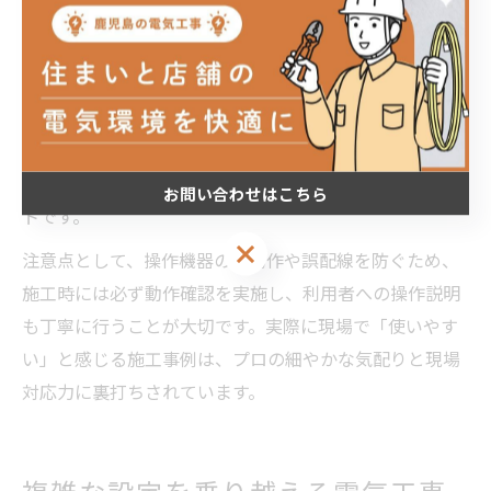
現場での電気工事にさまざまな工夫が求められます。
例えば、スイッチやセンサーの設置位置を生活動線や利
用シーンに合わせて最適化したり、スマートリモコンや
音声操作デバイスへの電源供給を考慮した配線を行うこ
とで、操作性が格段に向上します。加えて、将来の機器
追加やシステム拡張も視野に入れた柔軟な設計がポイン
お問い合わせはこちら
トです。
お問い合わせはこちら
注意点として、操作機器の誤動作や誤配線を防ぐため、
施工時には必ず動作確認を実施し、利用者への操作説明
も丁寧に行うことが大切です。実際に現場で「使いやす
い」と感じる施工事例は、プロの細やかな気配りと現場
対応力に裏打ちされています。