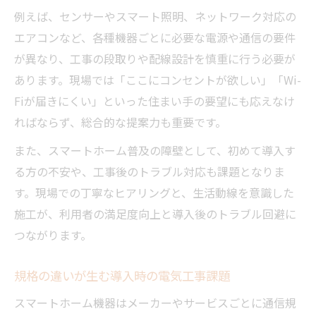
複雑な設定を乗り越える電気工事の役割
例えば、センサーやスマート照明、ネットワーク対応の
初期設定簡略化を実現する電気工事ノウハ
エアコンなど、各種機器ごとに必要な電源や通信の要件
ウ
が異なり、工事の段取りや配線設計を慎重に行う必要が
IoT機器連携を支える電気工事の工夫
あります。現場では「ここにコンセントが欲しい」「Wi-
ユーザーごとの最適な電気工事設計ポイン
Fiが届きにくい」といった住まい手の要望にも応えなけ
ト
ればならず、総合的な提案力も重要です。
高齢者にも使いやすい電気工事の工夫とは
また、スマートホーム普及の障壁として、初めて導入す
電気工事によるトラブル防止策の実践例
る方の不安や、工事後のトラブル対応も課題となりま
プロ視点で考えるIoT家電と電気工事の最適化
す。現場での丁寧なヒアリングと、生活動線を意識した
施工が、利用者の満足度向上と導入後のトラブル回避に
IoT家電導入に最適な電気工事設計の秘訣
つながります。
現場の経験が活きるIoT家電用電気工事
配線美観と機能性を両立させる電気工事術
規格の違いが生む導入時の電気工事課題
プロが重視するスマートホームの電気工事
スマートホーム機器はメーカーやサービスごとに通信規
要点