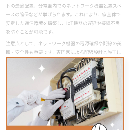
トの最適配置、分電盤内でのネットワーク機器設置スペ
ースの確保などが挙げられます。これにより、家全体で
安定した通信環境を構築し、IoT機器の遅延や接続不良
を防ぐことが可能です。
注意点として、ネットワーク機器の電源確保や配線の美
観・安全性も重要です。専門家による配線設計と施工に
よって、快適なスマートホームライフを支えるネットワ
ークインフラが実現します。特に複数階や広い住宅で
は、プロの提案を取り入れることが成功のカギとなりま
す。
操作性向上へ導く現場電気工事の工夫
スマートホームの導入で最も重視されるのが「操作性」
です。家族全員が直感的に使えるようにするためには、