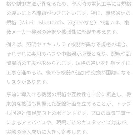
格や制御方法が異なるため、導入時の電気工事には規格
最新IoT家電に対応する電気工事の工夫
の違いによる課題がつきまといます。特に、無線通信の
サイバーリスク時代に必要な施工ノウハウ
規格（Wi-Fi、Bluetooth、Zigbeeなど）の違いは、複
サイバーリスク対策と電気工事の最新手法
数メーカー機器の連携や拡張性に影響を与えます。
スマートホームの安全性を高める電気工事
例えば、照明やセキュリティ機器が異なる規格の場合、
ネットワーク保護を意識した電気工事設計
それぞれに専用のハブや中継器が必要となり、配線や設
ハッキング対策に強い電気工事現場の工夫
置場所の工夫が求められます。規格の違いを理解せずに
セキュリティを守るための電気工事技術
工事を進めると、後から機器の追加や交換が困難になる
リスクがあります。
専門技術で実現する快適なスマートホーム生活
専門性を活かした快適スマートホーム電気
事前に導入する機器の規格や互換性を十分に調査し、将
工事
来的な拡張も見据えた配線計画を立てることが、トラブ
暮らしを豊かにする電気工事の最新事例
ル回避と満足度向上のポイントです。プロの電気工事士
によるアドバイスや、現場ごとのカスタマイズ対応が、
家族の動線を考えた電気工事設計のコツ
実際の導入成功に大きく寄与します。
長期的に快適な電気工事による住まいづく