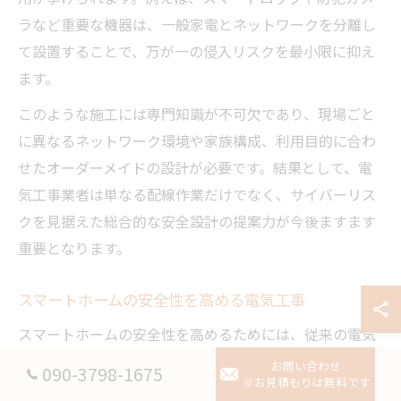
ラなど重要な機器は、一般家電とネットワークを分離し
て設置することで、万が一の侵入リスクを最小限に抑え
ます。
このような施工には専門知識が不可欠であり、現場ごと
に異なるネットワーク環境や家族構成、利用目的に合わ
せたオーダーメイドの設計が必要です。結果として、電
気工事業者は単なる配線作業だけでなく、サイバーリス
クを見据えた総合的な安全設計の提案力が今後ますます
重要となります。
スマートホームの安全性を高める電気工事
スマートホームの安全性を高めるためには、従来の電気
工事に加え、IoT機器と住環境の連携を意識した設計が
お問い合わせ
090-3798-1675
※お見積もりは無料です
不可欠です。例えば、分電盤から各部屋への配線を最適