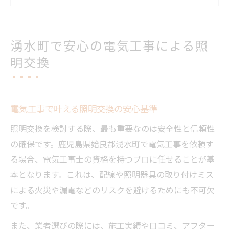
電気工事士による照明交換の実績に注目
照明交換時に知りたい電気工事の基礎知識
省エネ照明交換をプロの技で実現する方法
湧水町で安心の電気工事による照
電気工事で進める省エネ照明への切り替え
明交換
プロの電気工事が省エネ交換を支える理由
照明交換と電気工事で電気代削減を実現
安心の電気工事で省エネ照明を導入するコ
電気工事で叶える照明交換の安心基準
ツ
照明交換を検討する際、最も重要なのは安全性と信頼性
電気工事士が教える省エネ照明交換の手順
の確保です。鹿児島県姶良郡湧水町で電気工事を依頼す
照明器具の交換なら電気工事で安全確保を
る場合、電気工事士の資格を持つプロに任せることが基
電気工事による安全な照明器具交換のポイ
本となります。これは、配線や照明器具の取り付けミス
ント
による火災や漏電などのリスクを避けるためにも不可欠
です。
照明器具交換で重視すべき電気工事の役割
電気工事士が語る照明交換時の注意点
また、業者選びの際には、施工実績や口コミ、アフター