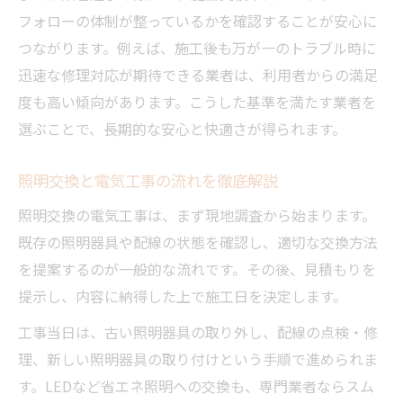
フォローの体制が整っているかを確認することが安心に
照明交換は電気工事でリスクを最小限に
つながります。例えば、施工後も万が一のトラブル時に
電気工事を活用した安心の照明器具交換術
迅速な修理対応が期待できる業者は、利用者からの満足
電気工事依頼時の照明交換チェックポイント
度も高い傾向があります。こうした基準を満たす業者を
電気工事依頼で照明交換時に確認すべき事
選ぶことで、長期的な安心と快適さが得られます。
項
照明交換の相談時に役立つ電気工事の知識
照明交換と電気工事の流れを徹底解説
電気工事業者選びで失敗しない照明交換方
照明交換の電気工事は、まず現地調査から始まります。
法
既存の照明器具や配線の状態を確認し、適切な交換方法
照明交換依頼時に聞いておきたい電気工事
を提案するのが一般的な流れです。その後、見積もりを
内容
提示し、内容に納得した上で施工日を決定します。
電気工事見積もりで照明交換の注意点を把
工事当日は、古い照明器具の取り外し、配線の点検・修
握
理、新しい照明器具の取り付けという手順で進められま
快適な空間へ導く照明交換電気工事のヒント
す。LEDなど省エネ照明への交換も、専門業者ならスム