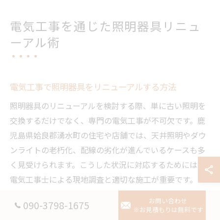
電気工事を通じた照明器具リニュ
ーアル術
電気工事で照明器具をリニューアルする方法
照明器具のリニューアルを検討する際、単に古い照明を
交換するだけでなく、専門の電気工事が不可欠です。鹿
児島県姶良郡湧水町の住宅や店舗では、天井照明やダウ
ンライトの老朽化、配線の劣化が進んでいるケースも多
く見受けられます。こうした状況に対応するためには、
電気工事士による現地調査と適切な施工が重要です。
実際のリニューアル手順としては、まず現場の状況確認
お問い合わせ
090-3798-1675
※お見積もりは無料です
と照明器具の選定、次に既存照明の取り外しと配線チェ