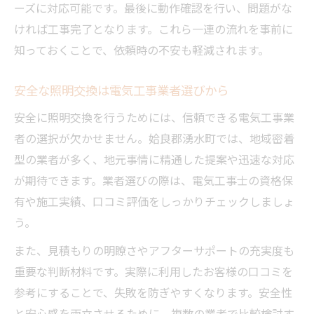
電気工事で実現する快適照明空間の作り方
ーズに対応可能です。最後に動作確認を行い、問題がな
照明交換と電気工事で住まいを快適に変え
ければ工事完了となります。これら一連の流れを事前に
る
知っておくことで、依頼時の不安も軽減されます。
プロの電気工事が叶える心地よい照明環境
安全な照明交換は電気工事業者選びから
照明交換時に役立つ電気工事のコツと工夫
安全に照明交換を行うためには、信頼できる電気工事業
電気工事で快適な照明空間をつくるポイン
者の選択が欠かせません。姶良郡湧水町では、地域密着
ト
型の業者が多く、地元事情に精通した提案や迅速な対応
電気工事を通じた照明器具リニューアル術
が期待できます。業者選びの際は、電気工事士の資格保
電気工事で照明器具をリニューアルする方
有や施工実績、口コミ評価をしっかりチェックしましょ
法
う。
照明器具リニューアルは電気工事が決め手
また、見積もりの明瞭さやアフターサポートの充実度も
安心して任せる照明リニューアル電気工事
重要な判断材料です。実際に利用したお客様の口コミを
電気工事士による照明リニューアルの流れ
参考にすることで、失敗を防ぎやすくなります。安全性
電気工事で照明交換とリニューアルを両立
と安心感を両立させるために、複数の業者で比較検討す