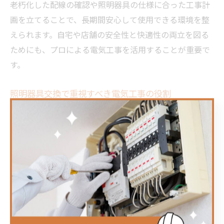
老朽化した配線の確認や照明器具の仕様に合った工事計
画を立てることで、長期間安心して使用できる環境を整
えられます。自宅や店舗の安全性と快適性の両立を図る
ためにも、プロによる電気工事を活用することが重要で
す。
照明器具交換で重視すべき電気工事の役割
照明器具交換を行う際、電気工事の役割は単なる設置や
取り外しだけにとどまりません。鹿児島や姶良郡湧水町
の住宅事情に合わせた照明の種類選定や、省エネ機器へ
の切り替え提案、配線の適切な修理・点検まで幅広く対
応しています。特にLED照明への交換では、専門知識に
基づく配線の調整が求められます。
また、照明器具の重さや設置場所によっては天井補強や
追加工事が必要になる場合もあるため、経験豊富な業者