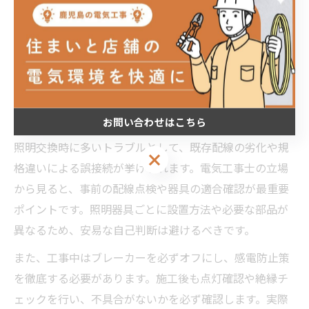
による現地確認と見積もりが不可欠です。電気工事業者
は、こうしたリスクを見極めて最適な施工方法を提案
し、依頼者が抱える不安を解消する役割を担っていま
す。
電気工事士が語る照明交換時の注意点
お問い合わせはこちら
照明交換時に多いトラブルとして、既存配線の劣化や規
お問い合わせはこちら
格違いによる誤接続が挙げられます。電気工事士の立場
から見ると、事前の配線点検や器具の適合確認が最重要
ポイントです。照明器具ごとに設置方法や必要な部品が
異なるため、安易な自己判断は避けるべきです。
また、工事中はブレーカーを必ずオフにし、感電防止策
を徹底する必要があります。施工後も点灯確認や絶縁チ
ェックを行い、不具合がないかを必ず確認します。実際