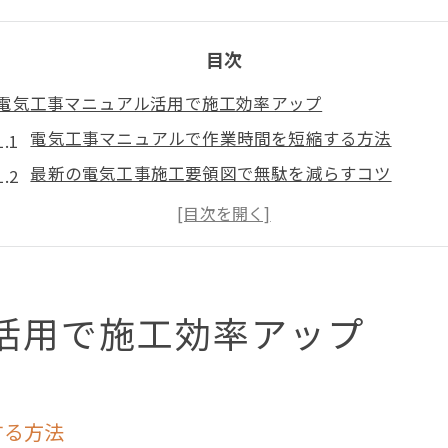
目次
電気工事マニュアル活用で施工効率アップ
電気工事マニュアルで作業時間を短縮する方法
最新の電気工事施工要領図で無駄を減らすコツ
電気工事積算実務マニュアル活用の実践例
積算実務マニュアルPDFで効率化を実現する手順
施工計画に役立つ電気工事マニュアルの使い方
安全管理に役立つ電気工事手順の極意
活用で施工効率アップ
電気工事の安全確保に必要な基本手順とは
電気工事マニュアルを活かした現場管理のポイント
積算実務マニュアルで分かる安全対策の重要性
する方法