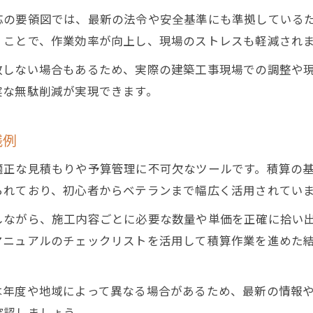
現場改善に役立つ電気設備工事積算実務マニュアル活
応の要領図では、最新の法令や安全基準にも準拠している
現場管理を変える最新電気工事積算の技術
くことで、作業効率が向上し、現場のストレスも軽減され
最新の電気工事積算技術で現場管理を効率化
致しない場合もあるため、実際の建築工事現場での調整や
電気設備工事積算実務マニュアル2025活用の実例
実な無駄削減が実現できます。
積算実務マニュアルを使った現場コスト管理術
施工要領図と積算技術の連携がもたらす効果
践例
電気工事の積算でミスを防ぐためのチェック法
適正な見積もりや予算管理に不可欠なツールです。積算の
資格取得に挑む方へ電気工事の基本解説
られており、初心者からベテランまで幅広く活用されてい
お問い合わせはこちら
お問い合わせはこちら
電気工事に必要な資格と取得のためのポイント
しながら、施工内容ごとに必要な数量や単価を正確に拾い
電気工事士の難易度や業界評価について知る
マニュアルのチェックリストを活用して積算作業を進めた
積算実務マニュアルで学ぶ資格試験対策
電気工事士試験と電気設備工事マニュアルの関係
は年度や地域によって異なる場合があるため、最新の情報
実践に役立つ電気工事マニュアルの学習法
確認しましょう。