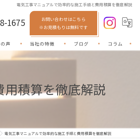
電気工事マニュアルで効率的な施工手順と費用積算を徹底解説
お問い合わせはこちら
8-1675
※お見積もりは無料です
様の声
当社の特徴
ブログ
コラム
店舗
新築
費用積算を徹底解説
照明
コンセント
Wi-Fi
電気工事マニュアルで効率的な施工手順と費用積算を徹底解説