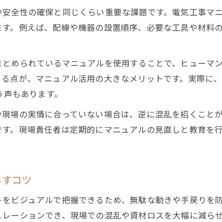
施工要領図が示す電気工事の安全管理事例
や安全性の確保と同じくらい重要な課題です。電気工事マ
電気工事施工マニュアルで事故を防ぐ工夫
ます。例えば、配線や機器の設置順序、必要な工具や材料
積算実務マニュアルが明かす費用算出法
電気工事費用を正確に積算する基本プロセス
まとめられているマニュアルを使用することで、ヒューマ
積算実務マニュアルを用いた見積もりの作成法
きる点が、マニュアル活用の大きなメリットです。実際に
電気工事の1人工単価を把握するための視点
う声もあります。
電気工事積算本で知るコスト最適化の秘訣
や現場の実情に合っていない場合は、逆に混乱を招くこと
積算実務マニュアルダウンロード活用術
です。現場責任者は定期的にマニュアルの見直しと教育を
効率重視なら電気設備工事マニュアル必見
電気設備工事施工マニュアルで作業効率を高める
電気工事マニュアルの活用で現場をスムーズに
らすコツ
積算実務マニュアルPDFで管理負担を軽減する方法
トをビジュアルで把握できるため、無駄な動きや手戻りを
効率的な電気工事計画を立てるステップ解説
ュレーションでき、現場での混乱や資材ロスを大幅に減ら