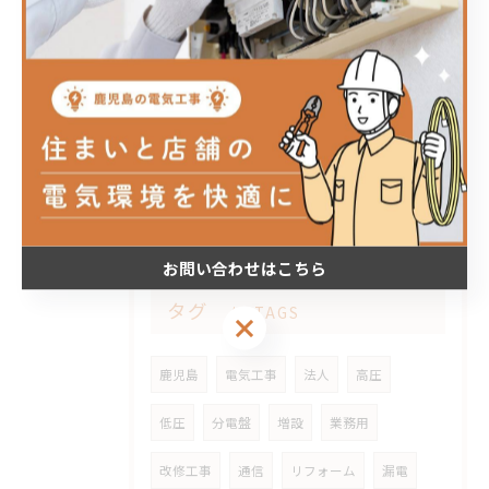
2026/02/21
鹿児島市某所
2026/01/22
姶良市某邸にてエコキュート取替工事
お問い合わせはこちら
タグ
TAGS
お問い合わせはこちら
鹿児島
電気工事
法人
高圧
低圧
分電盤
増設
業務用
改修工事
通信
リフォーム
漏電