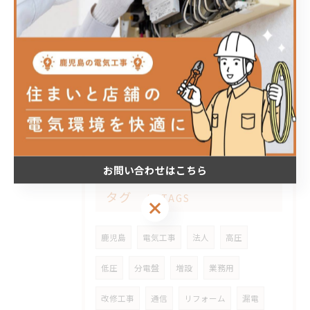
2026/02/21
鹿児島市某所
2026/01/22
姶良市某邸にてエコキュート取替工事
お問い合わせはこちら
タグ
TAGS
お問い合わせはこちら
鹿児島
電気工事
法人
高圧
低圧
分電盤
増設
業務用
改修工事
通信
リフォーム
漏電